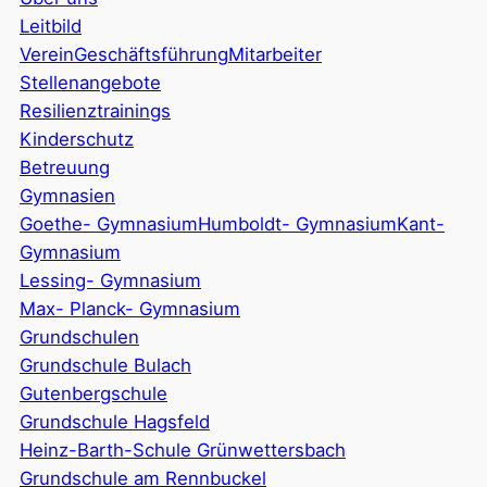
Leitbild
Verein
Geschäftsführung
Mitarbeiter
Stellenangebote
Resilienztrainings
Kinderschutz
Betreuung
Gymnasien
Goethe- Gymnasium
Humboldt- Gymnasium
Kant-
Gymnasium
Lessing- Gymnasium
Max- Planck- Gymnasium
Grundschulen
Grundschule Bulach
Gutenbergschule
Grundschule Hagsfeld
Heinz-Barth-Schule Grünwettersbach
Grundschule am Rennbuckel