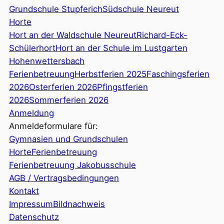
Grundschule Stupferich
Südschule Neureut
Horte
Hort an der Waldschule Neureut
Richard-Eck-
Schülerhort
Hort an der Schule im Lustgarten
Hohenwettersbach
Ferienbetreuung
Herbstferien 2025
Faschingsferien
2026
Osterferien 2026
Pfingstferien
2026
Sommerferien 2026
Anmeldung
Anmeldeformulare für:
Gymnasien und Grundschulen
Horte
Ferienbetreuung
Ferienbetreuung Jakobusschule
AGB / Vertragsbedingungen
Kontakt
Impressum
Bildnachweis
Datenschutz