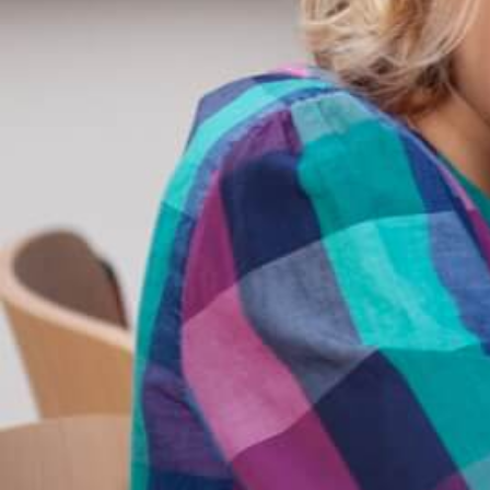
Faschingsferien 2026
Osterferien 2026
Pfingstferien 2026
Sommerferien 2026
Anmeldung
Anmeldeformulare für:
Gymnasien und Grundschulen
Horte
Ferienbetreuung
Ferienbetreuung Jakobusschule
AGB / Vertragsbedingungen
Kontakt