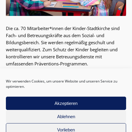
Die ca. 70 Mitarbeiter*innen der Kinder-Stadtkirche sind
Fach- und Betreuungskräfte aus dem Sozial- und
Bildungsbereich. Sie werden regelmäßig geschult und
weiterqualifiziert. Zum Schutz der Kinder begleiten und
kontrollieren wir unsere Betreuungsdienste mit
umfassenden Präventions-Programmen.
Je nach Eltern-Vereinbarung zu Früh-, Mittags-und
Wir verwenden Cookies, um unsere Website und unseren Service zu
Nachmittagsbetreuung übernehmen unsere Betreuerinnen
optimieren.
und Betreuer die Aufsicht für die Zeit vor Beginn oder nach
Ende des Unterrichts, essen gemeinsam mit den Kindern
zu Mittag und begleiten sie bei den Hausaufgaben. Ein
Akzeptieren
vielseitiges Freizeitprogramm mit freiem Spiel drinnen und
Ablehnen
draußen, anregenden Projekten und kleinen Ausflügen
rundet die Betreuung ab.
Vorlieben