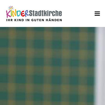
Aktuell
Über uns
Leitbild
Verein
Geschäftsführung
Mitarbeiter
Stellenangebote