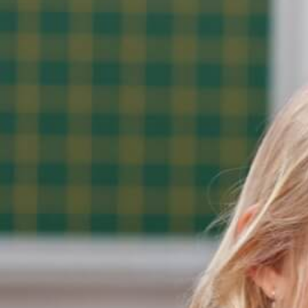
Gutenbergschule
Grundschule Hagsfeld
Heinz-Barth-Schule Grünwettersbach
Grundschule am Rennbuckel
Grundschule Stupferich
Südschule Neureut
Horte
Hort an der Waldschule Neureut
Richard-Eck-Schülerhort
Hort an der Schule im Lustgarten
Hohenwettersbach
Ferienbetreuung
Herbstferien 2025