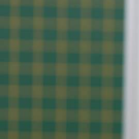
Resilienztrainings
Kinderschutz
Betreuung
Gymnasien
Goethe- Gymnasium
Humboldt- Gymnasium
Kant- Gymnasium
Lessing- Gymnasium
Max- Planck- Gymnasium
Grundschulen
Grundschule Bulach