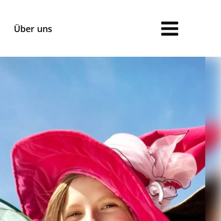
Über uns
Anmeldung
Anmeldeformulare für:
Gymnasien und Grundschulen
Horte
Ferienbetreuung
Ferienbetreuung Jakobusschule
AGB /
Vertragsbedingungen