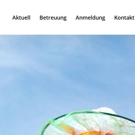
Aktuell
Betreuung
Anmeldung
Kontakt
Betreuung
Gymnasien
Goethe- Gymnasium
Humboldt- Gymnasium
Kant- Gymnasium
Lessing- Gymnasium
Max- Planck- Gymnasium
Grundschulen