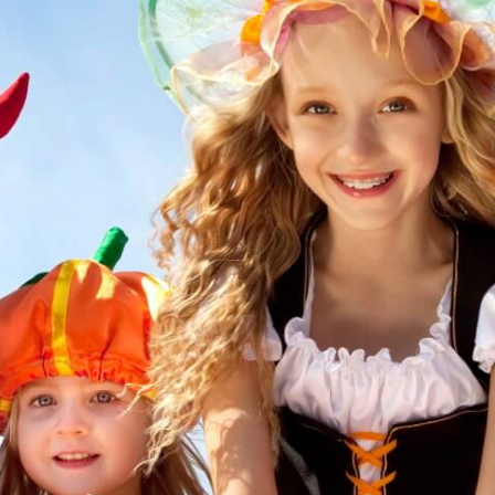
Grundschule Bulach
Gutenbergschule
Grundschule Hagsfeld
Heinz-Barth-Schule Grünwettersbach
Grundschule am Rennbuckel
Grundschule Stupferich
Südschule Neureut
Horte
Hort an der Waldschule Neureut
Richard-Eck-Schülerhort
Hort an der Schule im Lustgarten
Hohenwettersbach