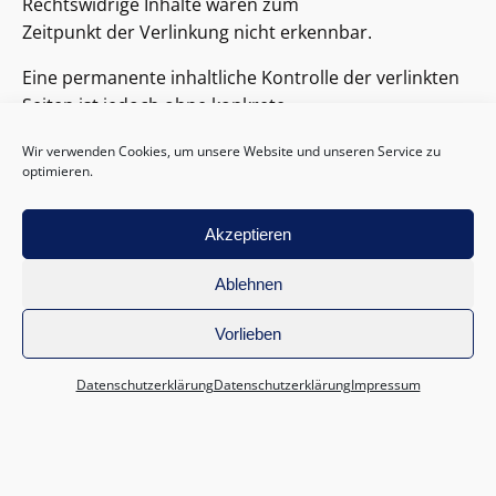
Rechtswidrige Inhalte waren zum
Zeitpunkt der Verlinkung nicht erkennbar.
Eine permanente inhaltliche Kontrolle der verlinkten
Seiten ist jedoch ohne konkrete
Anhaltspunkte einer Rechtsverletzung nicht
Wir verwenden Cookies, um unsere Website und unseren Service zu
zumutbar. Bei Bekanntwerden von
optimieren.
Rechtsverletzungen werden wir derartige Links
umgehend entfernen.
Akzeptieren
Urheberrecht
Ablehnen
Die durch die Seitenbetreiber erstellten Inhalte und
Werke auf diesen Seiten
Vorlieben
unterliegen dem deutschen Urheberrecht. Die
Datenschutzerklärung
Datenschutzerklärung
Impressum
Vervielfältigung, Bearbeitung,
Verbreitung und jede Art der Verwertung außerhalb
der Grenzen des
Urheberrechtes bedürfen der schriftlichen