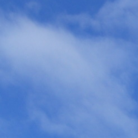
Resilienztrainings
Kinderschutz
Betreuung
Gymnasien
Goethe- Gymnasium
Humboldt- Gymnasium
Kant- Gymnasium
Lessing- Gymnasium
Max- Planck- Gymnasium
Grundschulen
Grundschule Bulach