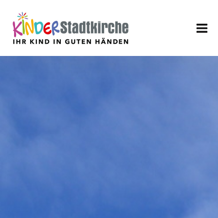
Aktuell
Über uns
Leitbild
Verein
Geschäftsführung
Mitarbeiter
Stellenangebote