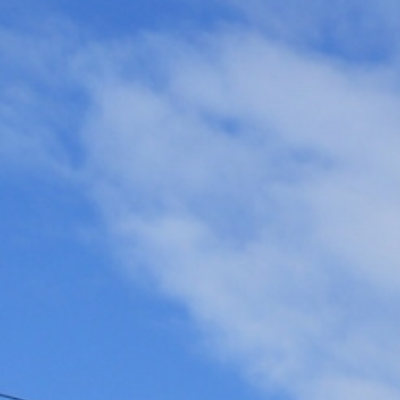
Gutenbergschule
Grundschule Hagsfeld
Heinz-Barth-Schule Grünwettersbach
Grundschule am Rennbuckel
Grundschule Stupferich
Südschule Neureut
Horte
Hort an der Waldschule Neureut
Richard-Eck-Schülerhort
Hort an der Schule im Lustgarten
Hohenwettersbach
Ferienbetreuung
Herbstferien 2025