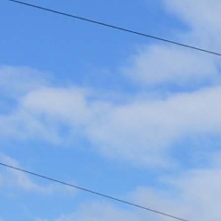
Faschingsferien 2026
Osterferien 2026
Pfingstferien 2026
Sommerferien 2026
Anmeldung
Anmeldeformulare für:
Gymnasien und Grundschulen
Horte
Ferienbetreuung
Ferienbetreuung Jakobusschule
AGB / Vertragsbedingungen
Kontakt