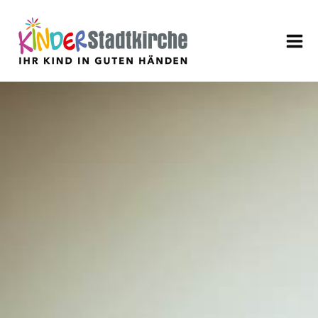
Aktuell
Über uns
Leitbild
Verein
Geschäftsführung
Mitarbeiter
Stellenangebote