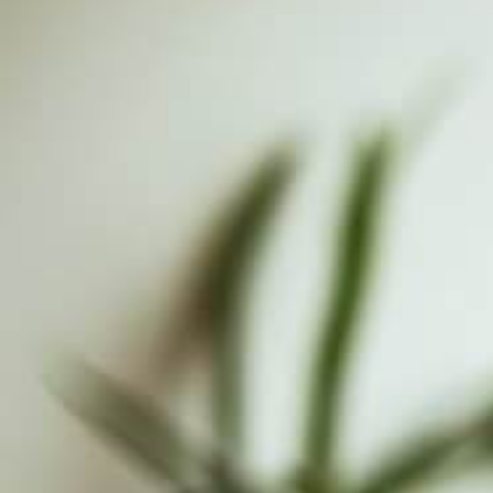
Resilienztrainings
Kinderschutz
Betreuung
Gymnasien
Goethe- Gymnasium
Humboldt- Gymnasium
Kant- Gymnasium
Lessing- Gymnasium
Max- Planck- Gymnasium
Grundschulen
Grundschule Bulach