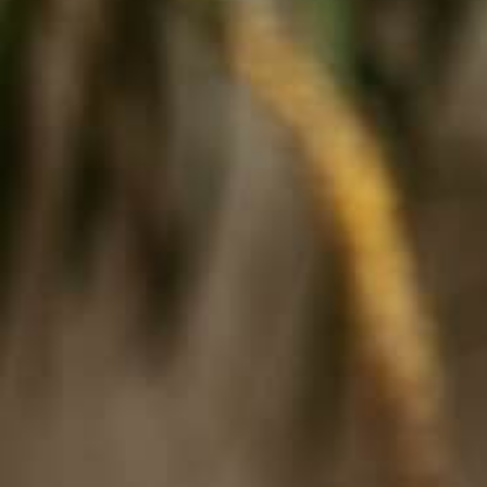
Faschingsferien 2026
Osterferien 2026
Pfingstferien 2026
Sommerferien 2026
Anmeldung
Anmeldeformulare für:
Gymnasien und Grundschulen
Horte
Ferienbetreuung
Ferienbetreuung Jakobusschule
AGB / Vertragsbedingungen
Kontakt