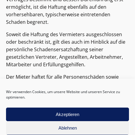
ermöglicht, ist die Haftung ebenfalls auf den
vorhersehbaren, typischerweise eintretenden
Schaden begrenzt.
Soweit die Haftung des Vermieters ausgeschlossen
oder beschränkt ist, gilt dies auch im Hinblick auf die
persönliche Schadensersatzhaftung seiner
gesetzlichen Vertreter, Angestellten, Arbeitnehmer,
Mitarbeiter und Erfüllungsgehilfen.
Der Mieter haftet für alle Personenschäden sowie
Sachschäden am Vermögen des Vermieters, die
durch ihn, sein Personal oder die Teilnehmer an der
Wir verwenden Cookies, um unsere Website und unseren Service zu
optimieren.
Veranstaltung während derselben und/oder während
des Auf- und Abbaus verursacht werden. Der Mieter
hat die Pflicht, Beschädigungen der Räume oder des
Akzeptieren
Inventars unverzüglich mitzuteilen.
Ablehnen