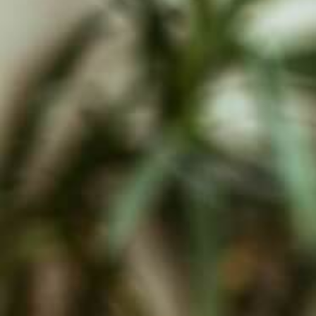
Gutenbergschule
Grundschule Hagsfeld
Heinz-Barth-Schule Grünwettersbach
Grundschule am Rennbuckel
Grundschule Stupferich
Südschule Neureut
Horte
Hort an der Waldschule Neureut
Richard-Eck-Schülerhort
Hort an der Schule im Lustgarten
Hohenwettersbach
Ferienbetreuung
Herbstferien 2025