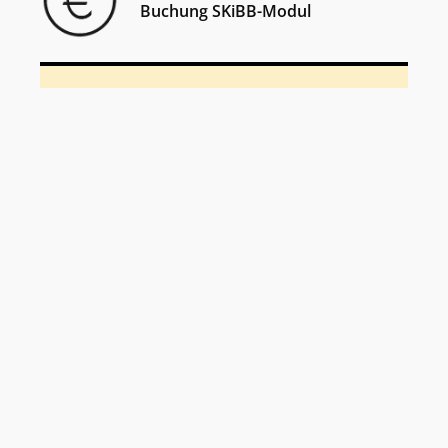
Buchung SKiBB-Modul
weitere Informationen unter:
0721 / 60 90 368
info@kinder-stadtkirche.de