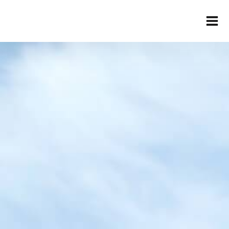
Aktuell
Über uns
Leitbild
Verein
Geschäftsführung
Mitarbeiter
Stellenangebote
Resilienztrainings