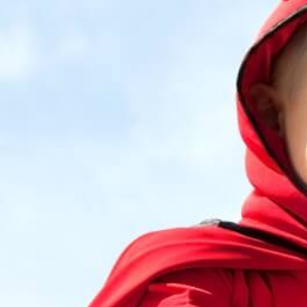
Grundschule Hagsfeld
Heinz-Barth-Schule Grünwettersbach
Grundschule am Rennbuckel
Grundschule Stupferich
Südschule Neureut
Horte
Hort an der Waldschule Neureut
Richard-Eck-Schülerhort
Hort an der Schule im Lustgarten
Hohenwettersbach
Ferienbetreuung
Herbstferien 2025