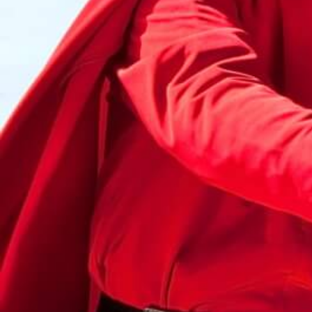
Faschingsferien 2026
Osterferien 2026
Pfingstferien 2026
Sommerferien 2026
Anmeldung
Anmeldeformulare für:
Gymnasien und Grundschulen
Horte
Ferienbetreuung
Ferienbetreuung Jakobusschule
AGB / Vertragsbedingungen
Kontakt