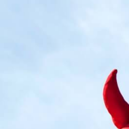
Kinderschutz
Betreuung
Gymnasien
Goethe- Gymnasium
Humboldt- Gymnasium
Kant- Gymnasium
Lessing- Gymnasium
Max- Planck- Gymnasium
Grundschulen
Grundschule Bulach
Gutenbergschule