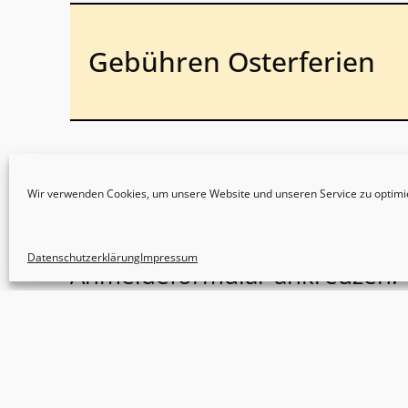
Gebühren Osterferien
Unsere Ferienbetreuung ist fü
unsere Betreuungen besuchen 
Wir verwenden Cookies, um unsere Website und unseren Service zu optimi
Die Kosten liegen bei 105 €, f
Datenschutzerklärung
Impressum
Anmeldeformular ankreuzen.
Bei weniger als 5 Anmeldunge
vor. Bei Fragen können Sie si