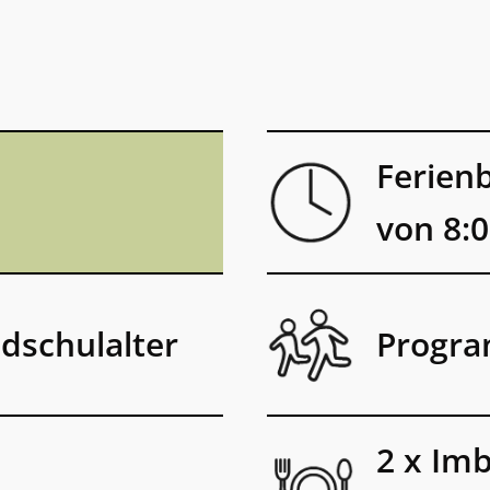
Ferien
von 8:0
dschulalter
Progra
2 x Imb