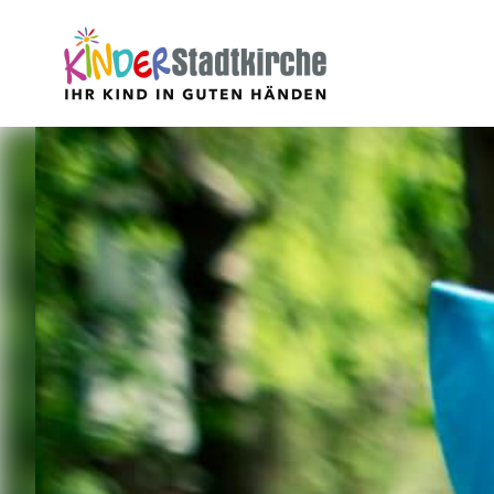
Aktuell
Über uns
Leitbild
Verein
Geschäftsführung
Mitarbeiter
Stellenangebote