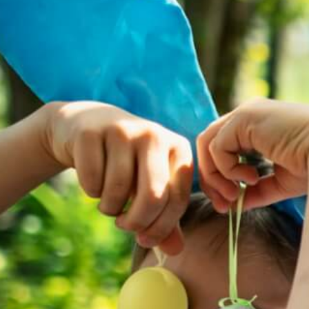
Grundschule Bulach
Gutenbergschule
Grundschule Hagsfeld
Heinz-Barth-Schule Grünwettersbach
Grundschule am Rennbuckel
Grundschule Stupferich
Südschule Neureut
Horte
Hort an der Waldschule Neureut
Richard-Eck-Schülerhort
Hort an der Schule im Lustgarten
Hohenwettersbach