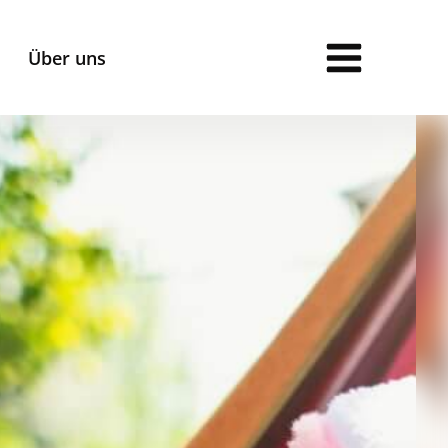
Über uns
Anmeldung
Anmeldeformulare für:
Gymnasien und Grundschulen
Horte
Ferienbetreuung
Ferienbetreuung Jakobusschule
AGB /
Vertragsbedingungen