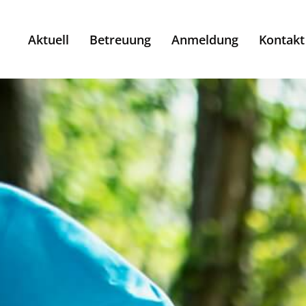
Aktuell
Betreuung
Anmeldung
Kontakt
Betreuung
Gymnasien
Goethe- Gymnasium
Humboldt- Gymnasium
Kant- Gymnasium
Lessing- Gymnasium
Max- Planck- Gymnasium
Grundschulen