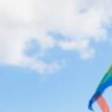
Grundschule Bulach
Gutenbergschule
Grundschule Hagsfeld
Heinz-Barth-Schule Grünwettersbach
Grundschule am Rennbuckel
Grundschule Stupferich
Südschule Neureut
Horte
Hort an der Waldschule Neureut
Richard-Eck-Schülerhort
Hort an der Schule im Lustgarten
Hohenwettersbach