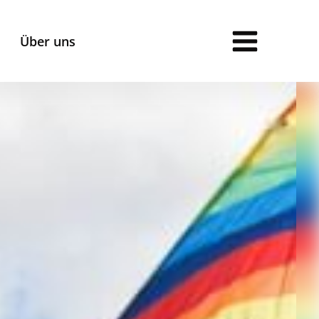
Über uns
Anmeldung
Anmeldeformulare für:
Gymnasien und Grundschulen
Horte
Ferienbetreuung
Ferienbetreuung Jakobusschule
AGB /
Vertragsbedingungen