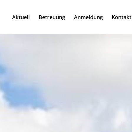
Aktuell
Betreuung
Anmeldung
Kontakt
Betreuung
Gymnasien
Goethe- Gymnasium
Humboldt- Gymnasium
Kant- Gymnasium
Lessing- Gymnasium
Max- Planck- Gymnasium
Grundschulen