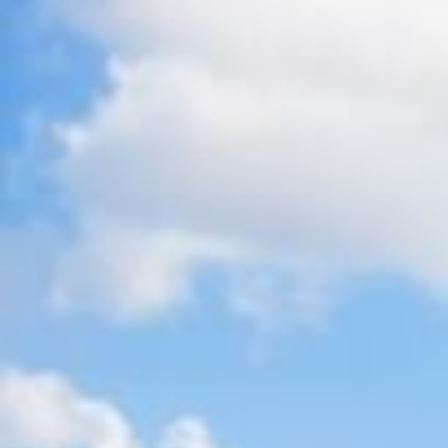
Resilienztrainings
Kinderschutz
Betreuung
Gymnasien
Goethe- Gymnasium
Humboldt- Gymnasium
Kant- Gymnasium
Lessing- Gymnasium
Max- Planck- Gymnasium
Grundschulen
Grundschule Bulach