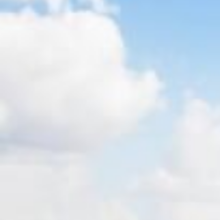
Gutenbergschule
Grundschule Hagsfeld
Heinz-Barth-Schule Grünwettersbach
Grundschule am Rennbuckel
Grundschule Stupferich
Südschule Neureut
Horte
Hort an der Waldschule Neureut
Richard-Eck-Schülerhort
Hort an der Schule im Lustgarten
Hohenwettersbach
Ferienbetreuung
Herbstferien 2025