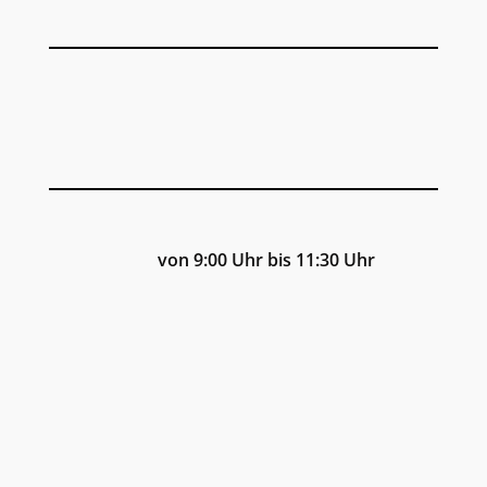
von 9:00 Uhr bis 11:30 Uhr
Rüppurrer Straße 52 in 76137
Karlsruhe