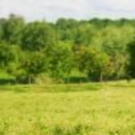
Faschingsferien 2026
Osterferien 2026
Pfingstferien 2026
Sommerferien 2026
Anmeldung
Anmeldeformulare für:
Gymnasien und Grundschulen
Horte
Ferienbetreuung
Ferienbetreuung Jakobusschule
AGB / Vertragsbedingungen
Kontakt