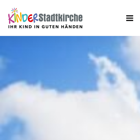
Aktuell
Über uns
Leitbild
Verein
Geschäftsführung
Mitarbeiter
Stellenangebote