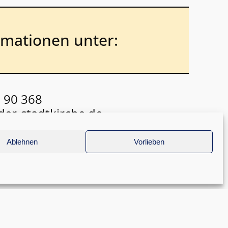
rmationen unter:
0 90 368
der-stadtkirche.de
Ablehnen
Vorlieben
13.8.27 nur wochenweise