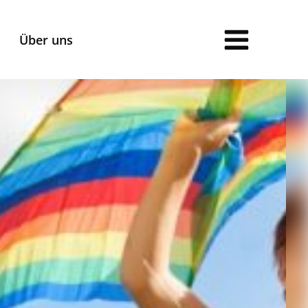
Über uns
Anmeldung
Anmeldeformulare für:
Gymnasien und Grundschulen
Horte
Ferienbetreuung
Ferienbetreuung Jakobusschule
AGB /
Vertragsbedingungen