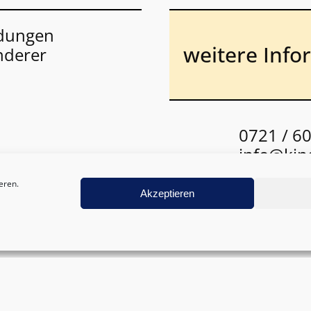
ldungen
weitere Info
nderer
0721 / 6
info@kin
eren.
Akzeptieren
chbar; 2.8. bis 6.7.27 und 9.8. bis 