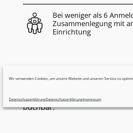
Bei weniger als 6 Anme
Zusammenlegung mit a
Einrichtung
Wir verwenden Cookies, um unsere Website und unseren Service zu optimi
29.7. und 30.7.27 tageweise bu
Datenschutzerklärung
Datenschutzerklärung
Impressum
buchbar.