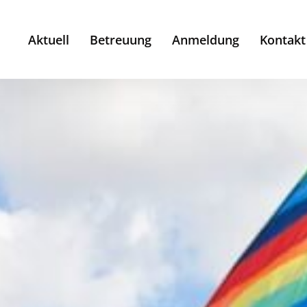
Aktuell
Betreuung
Anmeldung
Kontakt
Betreuung
Gymnasien
Goethe- Gymnasium
Humboldt- Gymnasium
Kant- Gymnasium
Lessing- Gymnasium
Max- Planck- Gymnasium
Grundschulen