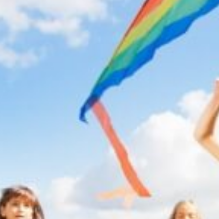
Grundschule Bulach
Gutenbergschule
Grundschule Hagsfeld
Heinz-Barth-Schule Grünwettersbach
Grundschule am Rennbuckel
Grundschule Stupferich
Südschule Neureut
Horte
Hort an der Waldschule Neureut
Richard-Eck-Schülerhort
Hort an der Schule im Lustgarten
Hohenwettersbach