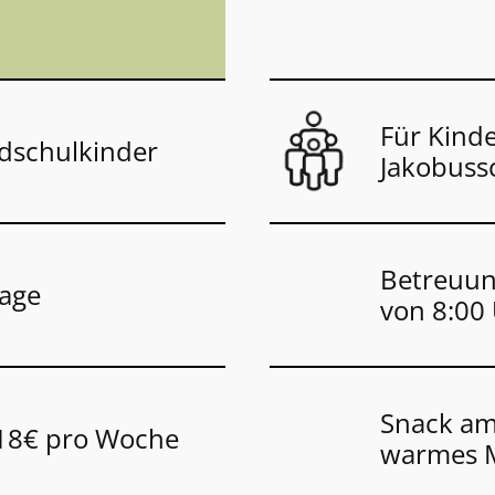
Für Kind
ndschulkinder
Jakobuss
Betreuu
Tage
von 8:00 
Snack am
118€ pro Woche
warmes M