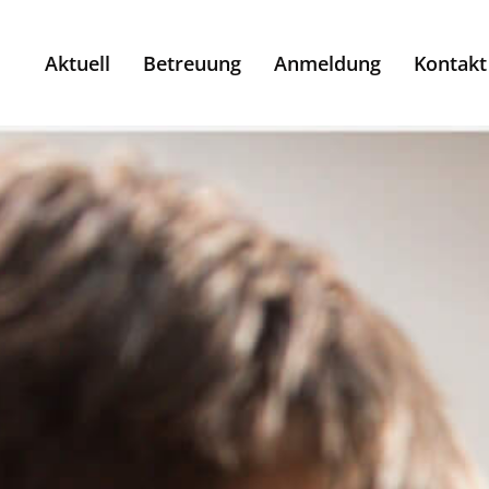
Aktuell
Betreuung
Anmeldung
Kontakt
Betreuung
Gymnasien
Goethe- Gymnasium
Humboldt- Gymnasium
Kant- Gymnasium
Lessing- Gymnasium
Max- Planck- Gymnasium
Grundschulen