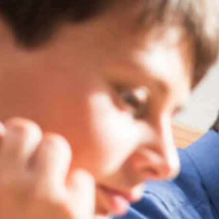
Grundschule Bulach
Gutenbergschule
Grundschule Hagsfeld
Heinz-Barth-Schule Grünwettersbach
Grundschule am Rennbuckel
Grundschule Stupferich
Südschule Neureut
Horte
Hort an der Waldschule Neureut
Richard-Eck-Schülerhort
Hort an der Schule im Lustgarten
Hohenwettersbach