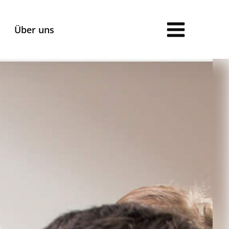
Über uns
Anmeldung
Anmeldeformulare für:
Gymnasien und Grundschulen
Horte
Ferienbetreuung
Ferienbetreuung Jakobusschule
AGB /
Vertragsbedingungen